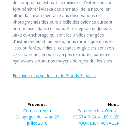
de somptueux festins. La croisière et l’extension vous
font pénétrer l’Alaska des animaux, de la nature, en
alliant la saison favorable aux observations et
photographies des ours à celle des baleines qui sont
nombreuses dans ces eaux. À l’exception de Juneau,
Sitka et Anchorage qui sont les 3 villes chargées
d’histoire et «qu’il faut voir», nous n’irons que dans les
lieux où forêts, indiens, cascades et glaciers sont rois :
c’est pourquoi, là où il n’y a pas de routes, bateau et
hydravions seront nos moyens de rejoindre les sites.
En savoir plus sur le site de Grands Espaces
Navigation
Previous:
Next:
de
Previous
Next
Compte-rendu
Parution chez Glénat :
post:
post:
Galapagos du 14 au 27
COSTA RICA – LES CLÉS
l’article
juillet 2018
POUR BIEN VOYAGER