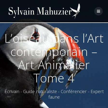
Skip
to
content
L’oiseau dans l’Art
contemporain –
Art Animalier
Tome 4
Écrivain - Guide naturaliste - Conférencier - Expert
faune