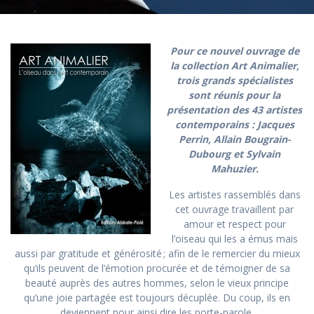
Pour ce nouvel ouvrage de
la collection Art Animalier,
trois grands spécialistes
sont réunis pour la
présentation des 43 artistes
contemporains : Jacques
Perrin, Allain Bougrain-
Dubourg et Sylvain
Mahuzier.
Les artistes rassemblés dans
cet ouvrage travaillent par
amour et respect pour
l’oiseau qui les a émus mais
aussi par gratitude et générosité ; afin de le remercier du mieux
qu’ils peuvent de l’émotion procurée et de témoigner de sa
beauté auprès des autres hommes, selon le vieux principe
qu’une joie partagée est toujours décuplée. Du coup, ils en
deviennent pour ainsi dire les porte-parole.