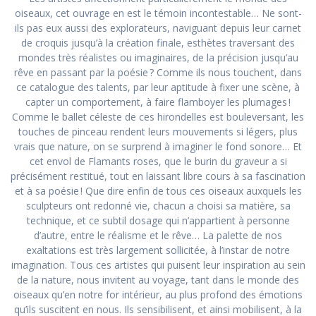
oiseaux, cet ouvrage en est le témoin incontestable… Ne sont-
ils pas eux aussi des explorateurs, naviguant depuis leur carnet
de croquis jusqu’à la création finale, esthètes traversant des
mondes très réalistes ou imaginaires, de la précision jusqu’au
rêve en passant par la poésie ? Comme ils nous touchent, dans
ce catalogue des talents, par leur aptitude à fixer une scène, à
capter un comportement, à faire flamboyer les plumages !
Comme le ballet céleste de ces hirondelles est bouleversant, les
touches de pinceau rendent leurs mouvements si légers, plus
vrais que nature, on se surprend à imaginer le fond sonore… Et
cet envol de Flamants roses, que le burin du graveur a si
précisément restitué, tout en laissant libre cours à sa fascination
et à sa poésie ! Que dire enfin de tous ces oiseaux auxquels les
sculpteurs ont redonné vie, chacun a choisi sa matière, sa
technique, et ce subtil dosage qui n’appartient à personne
d’autre, entre le réalisme et le rêve… La palette de nos
exaltations est très largement sollicitée, à l’instar de notre
imagination. Tous ces artistes qui puisent leur inspiration au sein
de la nature, nous invitent au voyage, tant dans le monde des
oiseaux qu’en notre for intérieur, au plus profond des émotions
qu’ils suscitent en nous. Ils sensibilisent, et ainsi mobilisent, à la