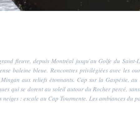
rand fleuve, depuis Montréal jusqu’au Golfe du Saint-L
se baleine bleue. Rencontres privilégiées avec les ours
 Mingan aux reliefs étonnants. Cap sur la Gaspésie, au
ques qui se dorent au soleil autour du Rocher percé, sans
s neiges : escale au Cap Tourmente. Les ambiances du parc