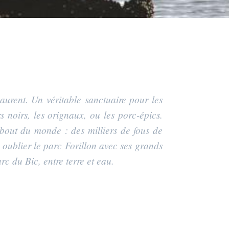
aurent. Un véritable sanctuaire pour les
 noirs, les orignaux, ou les porc-épics.
 bout du monde : des milliers de fous de
 oublier le parc Forillon avec ses grands
 du Bic, entre terre et eau.