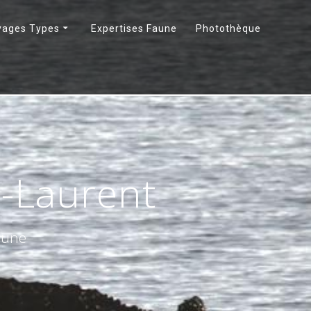
yages Types
Expertises Faune
Photothèque
t-Laurent
faune