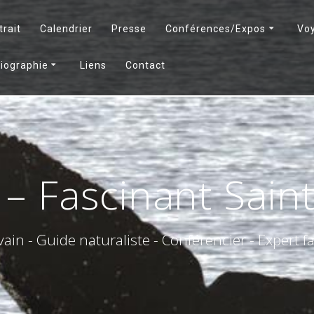
trait
Calendrier
Presse
Conférences/Expos
Vo
liographie
Liens
Contact
 Fascinant Sain
vain - Guide naturaliste - Conférencier - Expert 