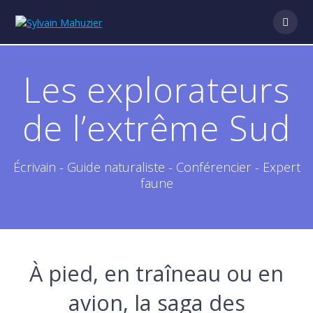
Skip
to
content
Les explorateurs
de l’extrême Sud
Écrivain - Guide naturaliste - Conférencier - Expert
faune
À pied, en traîneau ou en
avion, la saga des