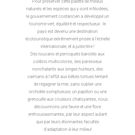
Pour préserver cette palette de milieux
naturels et les espèces qui y sont inféodées,
le gouvernement costaricien a développé un
tourisme vert, équilibré et respectueux : le
pays est devenu une destination
écotouristique extrêmement prisée à l’échelle
internationale, et à juste titre !
Des toucans et perroquets bariolés aux
colibris multicolores, des paresseux
nonchalants aux singes hurleurs, des
caïmans à l’affût aux bébés tortues tentant
de regagner la mer, sans oublier une
orchidée somptueuse, un papillon ou une
grenouille aux couleurs chatoyantes, nous
découvrirons une faune et une flore
enthousiasmantes, par leur aspect autant
que par leurs étonnantes facultés
d’adaptation à leur milieu!