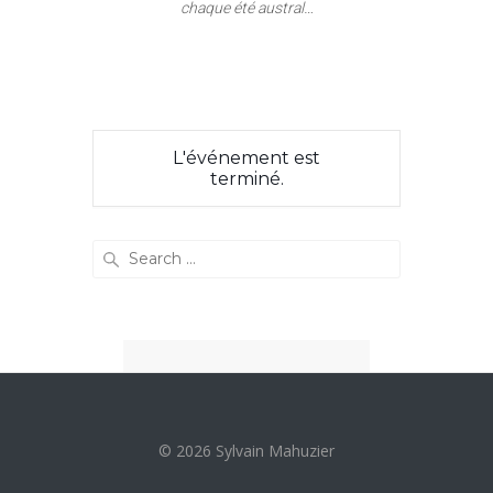
chaque été austral…
L'événement est
terminé.
Search
for:
© 2026 Sylvain Mahuzier