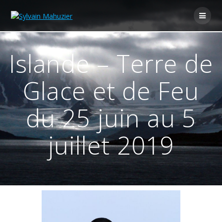
Skip
to
content
Islande – Terre de
Glace et de Feu
du 25 juin au 5
juillet 2019