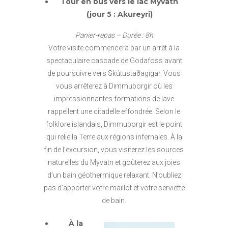
Tour en bus vers le lac Myvatn
(jour 5 : Akureyri)
Panier-repas – Durée : 8h
Votre visite commencera par un arrêt à la
spectaculaire cascade de Godafoss avant
de poursuivre vers Skútustaðagígar. Vous
vous arrêterez à Dimmuborgir où les
impressionnantes formations de lave
rappellent une citadelle effondrée. Selon le
folklore islandais, Dimmuborgir est le point
qui relie la Terre aux régions infernales. À la
fin de l’excursion, vous visiterez les sources
naturelles du Myvatn et goûterez aux joies
d’un bain géothermique relaxant. N’oubliez
pas d’apporter votre maillot et votre serviette
de bain.
À la