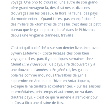
voyage. Une pho­ to d’ours ici, une autre de son grand­
père grand voyageur là, des dizai nes et dizai nes
d’ouvrages sur les oiseaux, la flore, la faune, des pays
du monde entier… Quand il n’est pas en expédition à
des milliers de kilomètres de chez lui, c’est dans ce petit
bureau que le gui­ de polaire, basé dans le Pithive­rais
depuis une vingtaine d’an­nées, travaille.
C’est ici qu’il a « bûché » sur son dernier livre, écrit avec
Syl­vain Lefebvre : « Costa Rica­Les clés pour bien
voyager ». Il est paru il y a quelques semaines chez
Glénat (
lire ci­dessous
). Ce pays, il l’a découvert il y a
une douzaine d’années. « En géné­ ral, les guides
polaires comme moi, nous travaillons de juin à
septembre en Arctique et l’hiver en Antarctique »,
explique le na­ turaliste et conférencier. « Sur les saisons
intermédiaires, prin­ temps et automne, on va dans
d’autres pays. » C’est ce qui l’a amené à s’envoler pour
le Costa Rica une dizaine de fois.