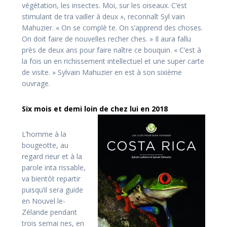
végétation, les insectes. Moi, sur les oiseaux. C’est
stimulant de tra­ vailler à deux », reconnaît Syl­ vain
Mahuzier. « On se complè­ te. On s’apprend des choses.
On doit faire de nouvelles recher­ ches. » Il aura fallu
près de deux ans pour faire naître ce bouquin. « C’est à
la fois un en­ richissement intellectuel et une super carte
de visite. » Sylvain Mahuzier en est à son sixième
ouvrage.
Six mois et demi loin de chez lui en 2018
L’homme à la
bougeotte, au
regard rieur et à la
parole inta­ rissable,
va bientôt repartir
puisqu’il sera guide
en Nouvel­ le­
Zélande pendant
trois semai­ nes, en