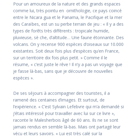
Pour un amoureux de la natu­re et des grands espaces
comme lui, très pointu en ornithologie, ce pays coincé
entre le Nicara­ gua et le Panama, le Pacifique et la mer
des Caraïbes, est un su­ perbe terrain de jeu : « Il y a des
types de forêts très différents : tropicale humide,
pluvieuse, sè­ che, d’altitude… Une faune étonnante. Des
volcans. On y recense 900 espèces d’oiseaux sur 10.000
existantes. Soit deux fois plus d’espèces qu’en Fran­ce,
sur un territoire dix fois plus petit. » Comme il le
résume, « c’est juste le rêve ! Il n’y a pas un voyage que
je fasse là­-bas, sans que je découvre de nouvel­les
espèces ».
De ses séjours à accompagner des touristes, il a
ramené des centaines d’images. Et surtout, de
l’expérience. « C’est Sylvain Lefebvre qui m’a demandé si
j’étais intéressé pour travailler avec lui sur ce livre »,
raconte le Malesherbois âgé de 60 ans. Ils ne se sont
jamais rendus en­ semble là­-bas. Mais ont partagé leur
vécu et leurs savoirs. « Lui est très calé sur la