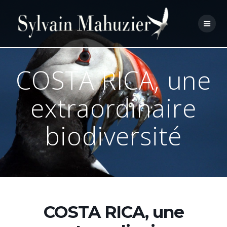
Skip
to
content
COSTA RICA, une
extraordinaire
biodiversité
COSTA RICA, une