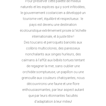
Pour préserver cette palette de milieux
naturels et les espèces qui y sont inféodées,
le gouvernement costaricien a développé un
tourisme vert, équilibré et respectueux : le
pays est devenu une destination
écotouristique extrêmement prisée à l’échelle
internationale, et à juste titre !
Des toucans et perroquets bariolés aux
colibris multicolores, des paresseux
nonchalants aux singes hurleurs, des
caïmans à l’affût aux bébés tortues tentant
de regagner la mer, sans oublier une
orchidée somptueuse, un papillon ou une
grenouille aux couleurs chatoyantes, nous
découvrirons une faune et une flore
enthousiasmantes, par leur aspect autant
que par leurs étonnantes facultés
d’adaptation à leur milieu!